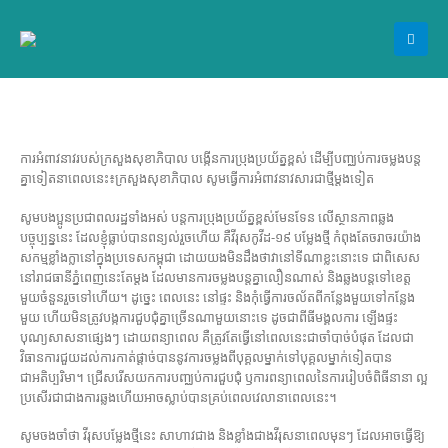
ការអំពាវនាវរបស់ក្រសួងសុខាភិបាល​ បង្កេីនការប្រុងប្រយ័ត្នខ្ពស់​ ដេីម្បីបញ្ឈប់ការចម្លងបន្ត
គ្នាទៀតនាពេលនេះ​៖ក្រសួងសុខាភិបាល​ សូមធ្វេីការអំពាវនាវសារជាថ្មីម្តងទៀត​
សូមបងប្អូនប្រជាពលរដ្ឋទាំងអស់​ បន្តការប្រុងប្រយ័ត្នខ្ពស់មែនទែន​ លេីស្ថានភាពឆ្លង
បច្ចុប្បន្ននេះ​ ដែលខ្ញុំធ្លាប់បានពន្យល់រួចហេីយ​ គឺវីរុសកូវីដ-១៩​ បម្លែងថ្មី​ កំពុងតែចរាចរយ៉ាង
សកម្មខ្លាំងក្លានៅក្នុងប្រទេសកម្ពុជា​ ដោយយងមិនដឹងថាវានៅទីណាខ្លះនោះទេ​ ជាពិសេស
នៅរាជធានីភ្នំពេញនេះតែម្តង​ ដែលមានការចម្លងបន្តគ្នាលឿនណាស់​ និងឆ្លងបន្តទៅខេត្ត​
មួយចំនួនរួចទៅហេីយ។ ដូច្នេះ​ ពេលនេះ​ នៅផ្ទះ​ និងកុំធ្វេីការចល័តពីកន្លែងមួយទៅកន្លែង
មួយ​ ហេីយមិនត្រូវបង្កការជួបជុំគ្នាច្រេីនណាមួយនោះទេ​ ដូចជាពីធីមង្គលការ​ ឡេីងផ្ទះ​
បុណ្យសាសនាផ្សេងៗ​ ដោយពន្យាពេល​ គឺត្រូវតែធ្វេីនៅពេលនេះជាចាំបាច់បំផុត​ ដែលជា
វិធានការជួយដល់ការកាត់ផ្តាច់បាននូវការចម្លងពីបុគ្គលម្នាក់ទៅបុគ្គលម្នាក់ទៀតបាន
ជាអតិប្បរិមា។ ជ្រេីសរេីសយកការបញ្ឈប់ការជួបជុំ​ ឫការពន្យាពេលនៃការរៀបចំពិធីនានា​ ល្អ
ប្រសេីរជាជាងការឆ្លងហេីយអាចស្លាប់បានគ្រប់ពេលវេលានាពេលនេះ។
សូមចងចាំថា​ វីរុសបម្លែងថ្មីនេះ​ សាហាវជាង​ និងខ្លាំងជាងវីរុសនាពេលមុនៗ​ ដែលអាចធ្វេីឱ្យ