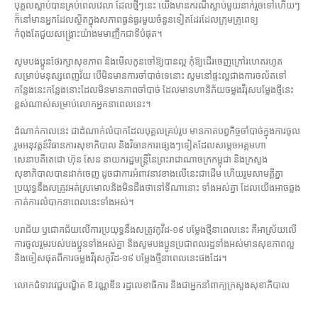
បុគ្គលស្លាប់បានគ្រប់ពេលវេលា​ ដែលថ្មីៗនេះ​ យេីងមានករណីស្លាប់មួយនាក់រួចទៅហេីយៗ
ក៏នៅមានអ្នកដែលស្ថិតក្នុងសភាពធ្ងន់ធ្ងរមួយចំនួនទៀតដែរដែលក្រុមគ្រូពេទ្យ
កំពុងតែជួយសង្រ្គោះយ៉ាងមមាញឹកជាទីបំផុត។
សូមបងប្អូនថែរក្សាសុខភាព​ និងមេីលកូនចៅឱ្យបានល្អ​ កុំឱ្យដេីរចេញក្រៅរហេតរហូត​
សម្រាប់មនុស្សពេញវ័យ​ បេីមិនមានការចាំបាច់ទេនោះ​ សូមនៅផ្ទះ​ល្អជាងការចល័តទៅ
កន្លែងនេះកន្លែងនោះដែលមិនមានភាពចាំបាច់​ ដែលមានហានិភ័យចម្លងវីរុសបម្លែងថ្មីនេះ
ខ្ពស់ណាស់សម្រាប់លោកអ្នកនាពេលនេះ។
ដំណាក់កាលនេះ​ ជាដំណាក់លំបាកដែលបុគ្គលគ្រប់រូប មានកាតបព្វកិច្ចចាំបាច់ក្នុងការចូល
រួមអនុវត្តន៍វិធានការសុខាភិបាល​ និងវិធានការផ្សេងៗទៀតដែលសម្តេចអគ្គមហា
សេនាបតីតេជោ​ ហ៊ុន​ សែន​ នាយករដ្ឋមន្ត្រីនៃព្រះរាជាណាចក្រកម្ពុជា​ និងក្រសួង
សុខាភិបាលបានដាក់ចេញ​ ដូចជាការអំពាវនាវខាងលេីនេះជាដេីម​ ហេីយរួមសាមគ្គីគ្នា
ប្រយុទ្ធនឹងសត្រូវអត់ស្រមោលនិងមិនដឹងថានៅទីណានោះ​ ទាំងអស់គ្នា​ ដែលយេីងអាចឆ្លង
កាត់ការលំបាកនាពេលនេះទាំងអស់។
បរាជ័យ​ ឫជោគជ័យលេីការប្រយុទ្ធនឹងសត្រូវកូវីដ-១៩​ បម្លែងថ្មីនាពេលនេះ​ គឺអាស្រ័យលេី
ការចូលរួមរបស់បងប្អូនទាំងអស់គ្នា​ និងសូមបងប្អូនប្រជាពលរដ្ឋទាំងអស់មានសុខភាពល្អ​
និងចៀសផុតពីការចម្លងវីរុសកូវីដ-១៩​ បម្លែងថ្មីនាពេលនេះផងដែរ។
លោកជំទាវវេជ្ជបណ្ឌិត​ ឱ​ វណ្ណឌីន​ រដ្ឋលេខាធិការ​ និងជាអ្នកនាំពាក្យក្រសួងសុខាភិបាល