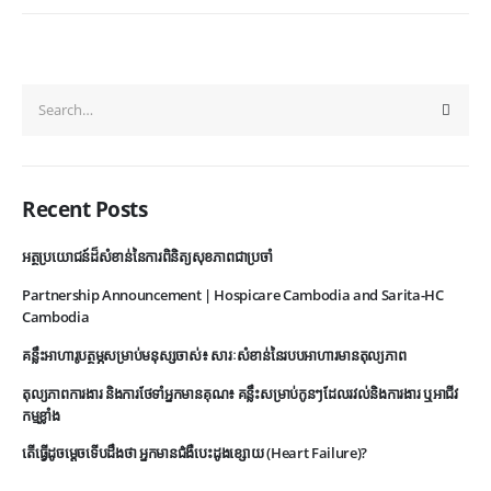
Recent Posts
អត្ថប្រយោជន៍ដ៏សំខាន់នៃការពិនិត្យសុខភាពជាប្រចាំ
Partnership Announcement | Hospicare Cambodia and Sarita-HC
Cambodia
គន្លឹះអាហារូបត្ថម្ភសម្រាប់មនុស្សចាស់៖ សារៈសំខាន់នៃរបបអាហារមានតុល្យភាព
តុល្យភាពការងារ និងការថែទាំអ្នកមានគុណ៖ គន្លឹះសម្រាប់កូនៗដែលរវល់និងការងារ ឬអាជីវ
កម្មខ្លាំង
តើធ្វើដូចម្តេចទើបដឹងថា អ្នកមានជំងឺបេះដូងខ្សោយ (Heart Failure)?