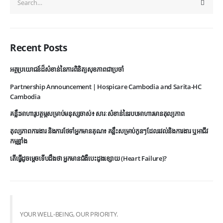
Recent Posts
អត្ថប្រយោជន៍ដ៏សំខាន់នៃការពិនិត្យសុខភាពជាប្រចាំ
Partnership Announcement | Hospicare Cambodia and Sarita-HC
Cambodia
គន្លឹះអាហារូបត្ថម្ភសម្រាប់មនុស្សចាស់៖ សារៈសំខាន់នៃរបបអាហារមានតុល្យភាព
តុល្យភាពការងារ និងការថែទាំអ្នកមានគុណ៖ គន្លឹះសម្រាប់កូនៗដែលរវល់និងការងារ ឬអាជីវ
កម្មខ្លាំង
តើធ្វើដូចម្តេចទើបដឹងថា អ្នកមានជំងឺបេះដូងខ្សោយ (Heart Failure)?
YOUR WELL-BEING, OUR PRIORITY.