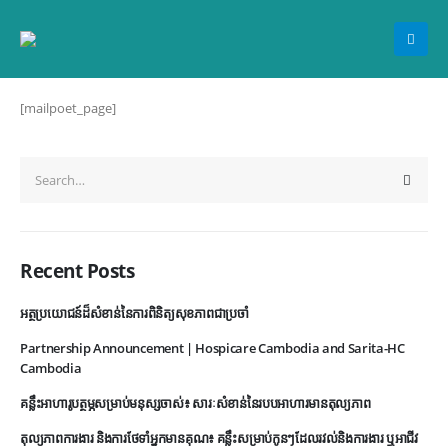
[mailpoet_page]
Recent Posts
អត្ថប្រយោជន៍ដ៏សំខាន់នៃការពិនិត្យសុខភាពជាប្រចាំ
Partnership Announcement | Hospicare Cambodia and Sarita-HC
Cambodia
គន្លឹះអាហារូបត្ថម្ភសម្រាប់មនុស្សចាស់៖ សារៈសំខាន់នៃរបបអាហារមានតុល្យភាព
តុល្យភាពការងារ និងការថែទាំអ្នកមានគុណ៖ គន្លឹះសម្រាប់កូនៗដែលរវល់និងការងារ ឬអាជីវ