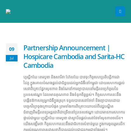
Partnership Announcement |
09
Hospicare Cambodia and Sarita-HC
Jul
Cambodia
ហូស្ពីកឃែ ខេមបូឌា និងសារីតា ហ៊ែលឃែ បានចុះកិច្ចសហប្រតិបត្តិការជា
ដៃគូ ក្នុងគោលបំណងផ្តល់ជាជំនួយដល់អ្នកជំងឺនៅកម្ពុជា ដោយសហការផ្តល់
សេវាពិគ្រោះផ្នែកសុខភាព និងណែនាំការព្យាបាលនៅមន្ទីរពេទ្យកំពូលនៃ
ប្រទេសឥណ្ឌា ដែលមានគុណភាព និងទំនុកចិត្តខ្ពស់។ កិច្ចសហការនេះនឹង
បង្កើនឱកាសឲ្យអ្នកជំងឺក្នុងស្រុក ទទួលបានសេវាថែទាំ និងព្យាបាលដោយ
បច្ចេកវិទ្យាចុងក្រោយបំផុត ព្រមទាំងការពិគ្រោះយោបល់ពីវេជ្ជបណ្ឌិត
ជំនាញពីមន្ទីរពេទ្យអន្តរជាតិជាច្រើននៅប្រទេសឥណ្ឌា ដោយមានការសហការ
ផ្ទាល់ជាមួយ ហូស្ពីកឃែ ខេមបូឌា ជាស្ថាប័នផ្តល់សេវាថែទាំសុខភាពចល័ត។
យើងសង្ឃឹមថា កិច្ចសហការនេះនឹងជាជំហានសំខាន់មួយ ក្នុងការចូលរួមលើក
កម្ពស់គុណភាពសេវាសុខាភិបាលដល់ប្រជាជនកម្ពុជាទាំងអស់។