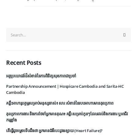
Recent Posts
អត្ថប្រយោជន៍ដ៏សំខាន់នៃការពិនិត្យសុខភាពជាប្រចាំ
Partnership Announcement | Hospicare Cambodia and Sarita-HC
Cambodia
គន្លឹះអាហារូបត្ថម្ភសម្រាប់មនុស្សចាស់៖ សារៈសំខាន់នៃរបបអាហារមានតុល្យភាព
តុល្យភាពការងារ និងការថែទាំអ្នកមានគុណ៖ គន្លឹះសម្រាប់កូនៗដែលរវល់និងការងារ ឬអាជីវ
កម្មខ្លាំង
តើធ្វើដូចម្តេចទើបដឹងថា អ្នកមានជំងឺបេះដូងខ្សោយ (Heart Failure)?