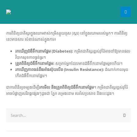
ការពិនិត្យជាតិស្ករក្នុងឈាមវាស់កម្រិតគ្លុយកូស (ស្ករ) នៅក្នុងឈាមរបស់អ្នក។ ការពិនិត្យ
នេះមានសារៈសំខាន់ណាស់ក្នុងការ៖
រកឃើញជំងឺទឹកនោមផ្អែម (Diabetes):
កម្រិតជាតិស្ករខ្ពស់រ៉ាំរ៉ៃអាចនាំឱ្យមានផល
វិបាកសុខភាពធ្ងន់ធ្ងរ។
ត្រួតពិនិត្យជំងឺទឹកនោមផ្អែម:
សម្រាប់អ្នកដែលមានជំងឺទឹកនោមផ្អែមរួចហើយ។
រកឃើញភាពធន់នឹងអាំងស៊ុយលីន (Insulin Resistance):
ដំណាក់កាលមុន
កើតជំងឺទឹកនោមផ្អែម។
ជាការពិនិត្យចម្បងដើម្បី
រកមើល និងត្រួតពិនិត្យជំងឺទឹកនោមផ្អែម
។ កម្រិតជាតិស្ករខ្ពស់រ៉ាំរ៉ៃ
អាចបំផ្លាញសរីរាង្គផ្សេងៗដូចជា ភ្នែក តម្រងនោម សរសៃប្រសាទ និងបេះដូង។