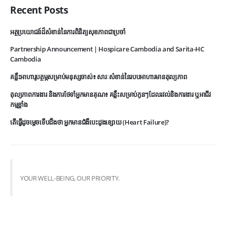
Recent Posts
អត្ថប្រយោជន៍ដ៏សំខាន់នៃការពិនិត្យសុខភាពជាប្រចាំ
Partnership Announcement | Hospicare Cambodia and Sarita-HC
Cambodia
គន្លឹះអាហារូបត្ថម្ភសម្រាប់មនុស្សចាស់៖ សារៈសំខាន់នៃរបបអាហារមានតុល្យភាព
តុល្យភាពការងារ និងការថែទាំអ្នកមានគុណ៖ គន្លឹះសម្រាប់កូនៗដែលរវល់និងការងារ ឬអាជីវ
កម្មខ្លាំង
តើធ្វើដូចម្តេចទើបដឹងថា អ្នកមានជំងឺបេះដូងខ្សោយ (Heart Failure)?
YOUR WELL-BEING, OUR PRIORITY.