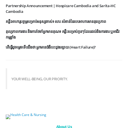
Partnership Announcement | Hospicare Cambodia and Sarita-HC
Cambodia
គន្លឹះអាហារូបត្ថម្ភសម្រាប់មនុស្សចាស់៖ សារៈសំខាន់នៃរបបអាហារមានតុល្យភាព
តុល្យភាពការងារ និងការថែទាំអ្នកមានគុណ៖ គន្លឹះសម្រាប់កូនៗដែលរវល់និងការងារ ឬអាជីវ
កម្មខ្លាំង
តើធ្វើដូចម្តេចទើបដឹងថា អ្នកមានជំងឺបេះដូងខ្សោយ (Heart Failure)?
YOUR WELL-BEING, OUR PRIORITY.
About Us