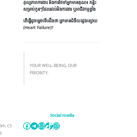
តុល្យភាពការងារ និងការថែទាំអ្នកមានគុណ៖ គន្លឹះ
សម្រាប់កូនៗដែលរវល់និងការងារ ឬអាជីវកម្មខ្លាំង
តើធ្វើដូចម្តេចទើបដឹងថា អ្នកមានជំងឺបេះដូងខ្សោយ
(Heart Failure)?
YOUR WELL-BEING, OUR
PRIORITY.
Social media
Facebook
Telegram
Mail
TikTok
Instagram
0th, C5
3