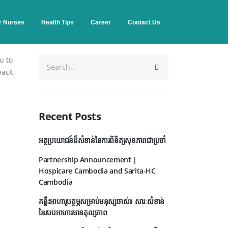
r Nurses
Health Tips
Career
Contact Us
u to
back
Recent Posts
អត្ថប្រយោជន៍ដ៏សំខាន់នៃការពិនិត្យសុខភាពជាប្រចាំ
Partnership Announcement |
Hospicare Cambodia and Sarita-HC
Cambodia
គន្លឹះអាហារូបត្ថម្ភសម្រាប់មនុស្សចាស់៖ សារៈសំខាន់
នៃរបបអាហារមានតុល្យភាព