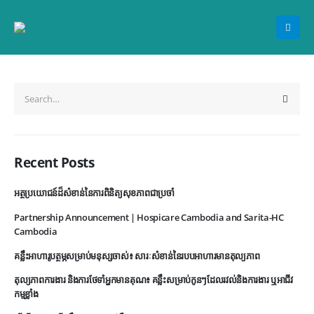
Recent Posts
អត្ថប្រយោជន៍ដ៏សំខាន់នៃការពិនិត្យសុខភាពជាប្រចាំ
Partnership Announcement | Hospicare Cambodia and Sarita-HC
Cambodia
គន្លឹះអាហារូបត្ថម្ភសម្រាប់មនុស្សចាស់៖ សារៈសំខាន់នៃរបបអាហារមានតុល្យភាព
តុល្យភាពការងារ និងការថែទាំអ្នកមានគុណ៖ គន្លឹះសម្រាប់កូនៗដែលរវល់និងការងារ ឬអាជីវ
កម្មខ្លាំង