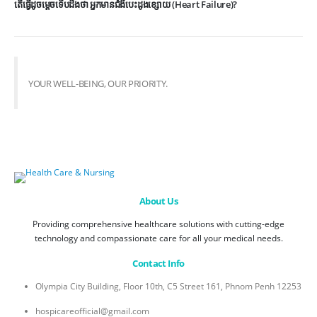
តើធ្វើដូចម្តេចទើបដឹងថា អ្នកមានជំងឺបេះដូងខ្សោយ (Heart Failure)?
YOUR WELL-BEING, OUR PRIORITY.
About Us
Providing comprehensive healthcare solutions with cutting-edge
technology and compassionate care for all your medical needs.
Contact Info
Olympia City Building, Floor 10th, C5 Street 161, Phnom Penh 12253
hospicareofficial@gmail.com