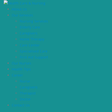
About Us
Our Services
Nursing Services
Elderly Care
Caregivers
Home Therapy
Care Center
Specialised Care
First Aid Support
Our Nurses
Health Tips
Career
Nurse
Caregivers
Therapist
Doctor
Contact Us