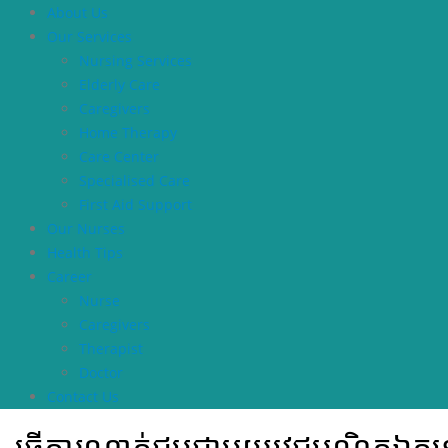
About Us
Our Services
Nursing Services
Elderly Care
Caregivers
Home Therapy
Care Center
Specialised Care
First Aid Support
Our Nurses
Health Tips
Career
Nurse
Caregivers
Therapist
Doctor
Contact Us