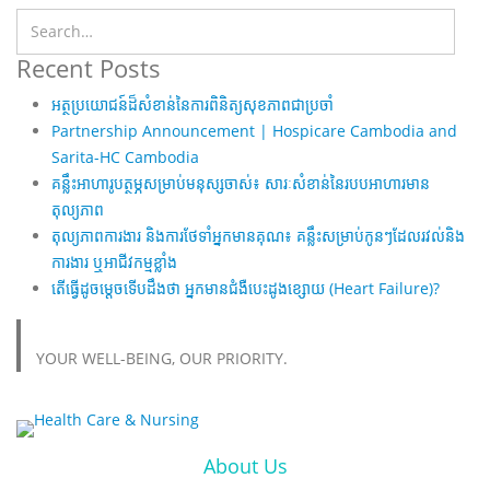
Recent Posts
អត្ថប្រយោជន៍ដ៏សំខាន់នៃការពិនិត្យសុខភាពជាប្រចាំ
Partnership Announcement | Hospicare Cambodia and
Sarita-HC Cambodia
គន្លឹះអាហារូបត្ថម្ភសម្រាប់មនុស្សចាស់៖ សារៈសំខាន់នៃរបបអាហារមាន
តុល្យភាព
តុល្យភាពការងារ និងការថែទាំអ្នកមានគុណ៖ គន្លឹះសម្រាប់កូនៗដែលរវល់និង
ការងារ ឬអាជីវកម្មខ្លាំង
តើធ្វើដូចម្តេចទើបដឹងថា អ្នកមានជំងឺបេះដូងខ្សោយ (Heart Failure)?
YOUR WELL-BEING, OUR PRIORITY.
About Us