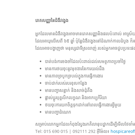
រោគសញ្ញានៃជំងឺវង្វេង
អ្នកដែលមានជំងឺវង្វេងអាចមានរោគសញ្ញានិងផលប៉ះពាល់ អាស្រ័យ
ដែលអាយុលើសពី ៦៥ ឆ្នាំ ប៉ុន្តែជំងឺវង្វេងនៅដំណាក់កាលដំបូង 
ដែលអាចបង្ហាញថា មនុស្សជាទីស្រលាញ់ របស់អ្នកអាចជួបប្រទះផលប
បាត់បង់ការចងចាំដែលប៉ះពាល់ដល់សមត្ថភាពប្រចាំថ្ងៃ
មានការថយចុះនូវមុខងារនៃការយល់ដឹង
មានភាពច្របូកច្របល់ក្នុងការធ្វើការងារ
ចាប់ដាក់របស់របរខុសកន្លែង
មានបញ្ហាសន្លាក់ និងសាច់ដុំតឹង
ផ្លាស់ប្តូរបុគ្គលិកលក្ខណៈនិងអាកប្បកិរិយា
ថយចុះការយកចិត្តទុកដាក់នៅពេលធ្វើការងារអ្វីមួយ
មានបញ្ហាដំណេក
សម្រាប់លោកអ្នកដែលកំពុងស្វែងរកគិលានុបដ្ឋាកដើម្បីមើលថែទាំមន
Tel: 015 690 015 | 092111 292 អុីម៉ែល៖
hospicareof