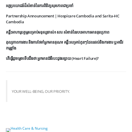
អត្ថប្រយោជន៍ដ៏សំខាន់នៃការពិនិត្យសុខភាពជាប្រចាំ
Partnership Announcement | Hospicare Cambodia and Sarita-HC
Cambodia
គន្លឹះអាហារូបត្ថម្ភសម្រាប់មនុស្សចាស់៖ សារៈសំខាន់នៃរបបអាហារមានតុល្យភាព
តុល្យភាពការងារ និងការថែទាំអ្នកមានគុណ៖ គន្លឹះសម្រាប់កូនៗដែលរវល់និងការងារ ឬអាជីវ
កម្មខ្លាំង
តើធ្វើដូចម្តេចទើបដឹងថា អ្នកមានជំងឺបេះដូងខ្សោយ (Heart Failure)?
YOUR WELL-BEING, OUR PRIORITY.